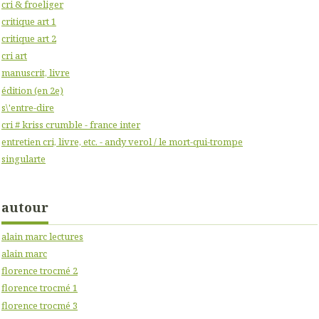
cri & froeliger
critique art 1
critique art 2
cri art
manuscrit, livre
édition (en 2e)
s\'entre-dire
cri # kriss crumble - france inter
entretien cri, livre, etc. - andy verol / le mort-qui-trompe
singularte
autour
alain marc lectures
alain marc
florence trocmé 2
florence trocmé 1
florence trocmé 3