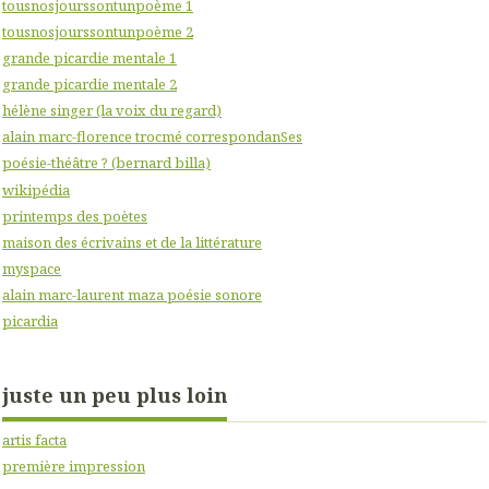
tousnosjourssontunpoème 1
tousnosjourssontunpoème 2
grande picardie mentale 1
grande picardie mentale 2
hélène singer (la voix du regard)
alain marc-florence trocmé correspondanSes
poésie-théâtre ? (bernard billa)
wikipédia
printemps des poètes
maison des écrivains et de la littérature
myspace
alain marc-laurent maza poésie sonore
picardia
juste un peu plus loin
artis facta
première impression