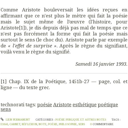
Comme Aristote bouleversait les idées reçues en
affirmant que ce n'est plus le mètre qui fait la poésie
mais le sujet même de l’œuvre (l'histoire, pour
Aristote
[1]), je dis depuis déjà pas mal de temps que ce
n'est pas forcément la forme qui fait la poésie mais
surtout le sens (le choc du). Aristote parle par exemple
de
« l'effet de surprise »
. Après le règne du signifiant,
voilà venu le règne du signifié.
Samedi 16 janvier 1993.
[1] Chap. IX de la Poétique, 1451b-27 — page, col. et
ligne — du texte grec.
technorati tags:
poésie
Aristote
esthétique
poétique
sens
LIEN PERMANENT
CATÉGORIES :
POÉSIE PUBLIQUE ET AUTRES NOTES
TAGS :
ESSAI
,
CARNET
,
RÉFLEXION
,
NOTE
,
POÉSIE
,
PHILOSOPHIE
,
SENS
0
COMMENTAIRE