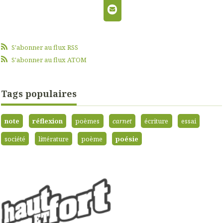
S'abonner au flux RSS
S'abonner au flux ATOM
Tags populaires
note
réflexion
poèmes
carnet
écriture
essai
société
littérature
poème
poésie