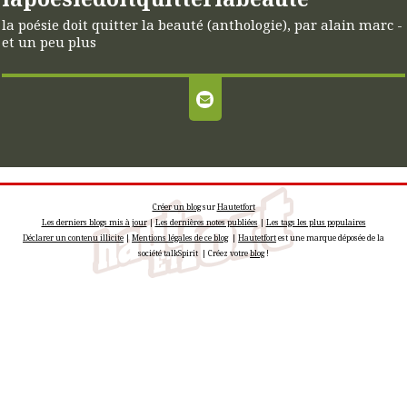
la poésie doit quitter la beauté (anthologie), par alain marc -
et un peu plus
Créer un blog
sur
Hautetfort
Les derniers blogs mis à jour
|
Les dernières notes publiées
|
Les tags les plus populaires
Déclarer un contenu illicite
|
Mentions légales de ce blog
|
Hautetfort
est une marque déposée de la
société talkSpirit | Créez votre
blog
!