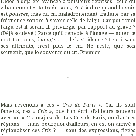
L’idée a déjà été avancée à plusieurs reprises : celle du
« hautement ». Retraduisons, c’est-à-dire quand la voix
est
poussée
, idée du cri maladroitement traduite par sa
fréquence sonore à savoir celle de l’aigu. Car pourquoi
l’aigu est-il serait, il, privilégié par rapport au grave ?
(Déjà soulevé.) Parce qu’il renvoie à l’image — noter ce
mot, toujours, d’
image
… —, de la stridence ? Le cri, sans
ses attributs, n’est plus le cri. Ne reste, que son
souvenir, que le souvenir, du cri. Premier.
*
Mais revenons à ces
« Cris de Paris »
. Car ils sont
fameux, ces
« Cris »
, que l’on écrit d’ailleurs souvent
avec un
« C »
majuscule. Les Cris de Paris, ou d’autres
régions — mais pourquoi d’ailleurs, en est-on arrivé à
régionaliser ces
Cris
? —, sont des expressions, figées