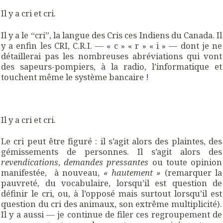
Il y a cri et cri.
Il y a le “cri”, la langue des Cris ces Indiens du Canada. Il
y a enfin les CRI, C.R.I. — « c » « r » « i » — dont je ne
détaillerai pas les nombreuses abréviations qui vont
des sapeurs-pompiers, à la radio, l’informatique et
touchent même le système bancaire !
Il y a cri et cri.
Le cri peut être figuré : il s’agit alors des plaintes, des
gémissements de personnes. Il s’agit alors des
revendications
,
demandes pressantes
ou toute opinion
manifestée, à nouveau,
« hautement »
(remarquer la
pauvreté, du vocabulaire, lorsqu’il est question de
définir le cri, ou, à l’opposé mais surtout lorsqu’il est
question du cri des animaux, son extrême multiplicité).
Il y a aussi — je continue de filer ces regroupement de