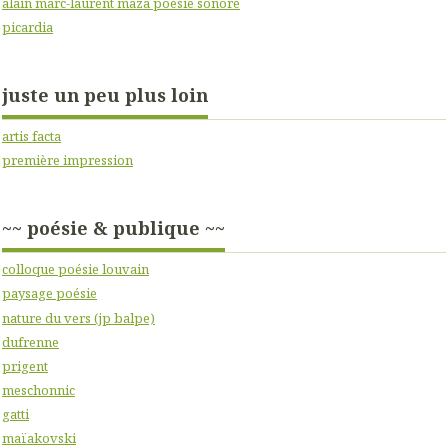
alain marc-laurent maza poésie sonore
picardia
juste un peu plus loin
artis facta
première impression
~~ poésie & publique ~~
colloque poésie louvain
paysage poésie
nature du vers (jp balpe)
dufrenne
prigent
meschonnic
gatti
maïakovski