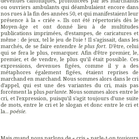
devenues canoniques, prononcées par les marchands
ou ouvriers ambulants qui déambulaient encore dans
nos rues à la fin des années 50, et qui manifestaient leur
présence à la « criée ». Ils ont été répertoriés dès le
Moyen-âge et ont donné lieu à de multitudes
publications imprimées, d’estampes, de caricatures et
même : de jeux, tel le jeu de l’oie ! Il s’agissait, dans les
marchés, de se faire entendre
le plus fort
. D’être, celui
qui se fera le plus, remarquer. Afin d’être premier, le,
premier, et de vendre, le plus qu’il était possible. Ces
expressions, devenues figées, comme il y a des
métaphores également figées, étaient reprises de
marchand en marchand. Nous sommes alors dans le cri
d’appel, qui est une des variantes du cri, mais pas
forcément la plus
parlante
. Nous sommes alors entre le
cri, et l’expression, puisqu’il s’agit toujours d’une suite
de mots, entre le cri et le slogan et donc entre le cri et
la...
poésie
.
Mais quand nous parlons de « cris » parle-t-on toujours