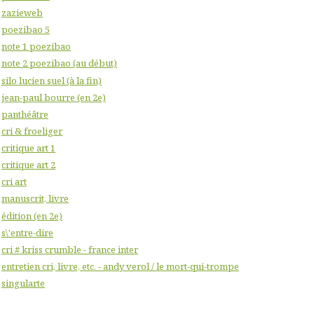
zazieweb
poezibao 5
note 1 poezibao
note 2 poezibao (au début)
silo lucien suel (à la fin)
jean-paul bourre (en 2e)
panthéâtre
cri & froeliger
critique art 1
critique art 2
cri art
manuscrit, livre
édition (en 2e)
s\'entre-dire
cri # kriss crumble - france inter
entretien cri, livre, etc. - andy verol / le mort-qui-trompe
singularte