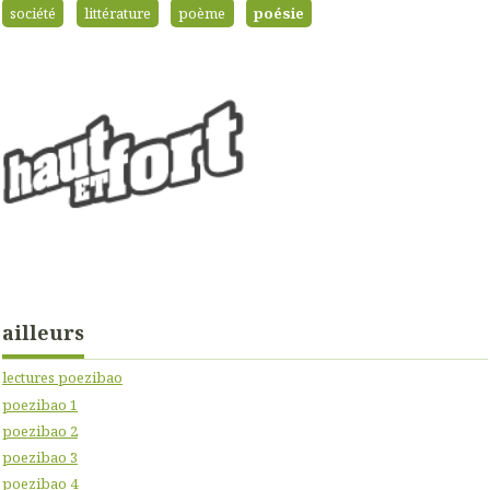
société
littérature
poème
poésie
ailleurs
lectures poezibao
poezibao 1
poezibao 2
poezibao 3
poezibao 4