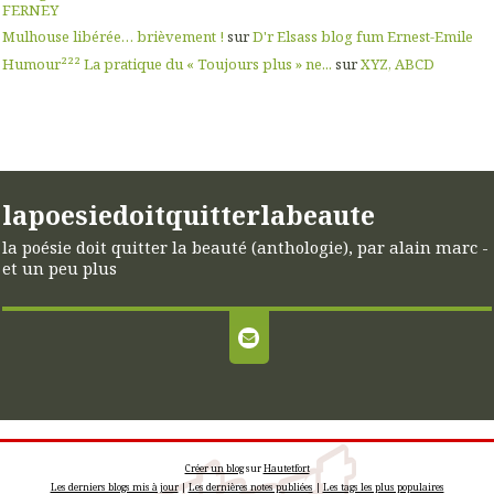
FERNEY
Mulhouse libérée… brièvement !
sur
D'r Elsass blog fum Ernest-Emile
Humour²²² La pratique du « Toujours plus » ne...
sur
XYZ, ABCD
lapoesiedoitquitterlabeaute
la poésie doit quitter la beauté (anthologie), par alain marc -
et un peu plus
Créer un blog
sur
Hautetfort
Les derniers blogs mis à jour
|
Les dernières notes publiées
|
Les tags les plus populaires