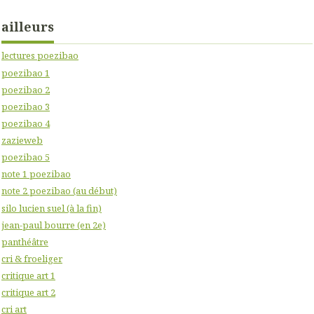
ailleurs
lectures poezibao
poezibao 1
poezibao 2
poezibao 3
poezibao 4
zazieweb
poezibao 5
note 1 poezibao
note 2 poezibao (au début)
silo lucien suel (à la fin)
jean-paul bourre (en 2e)
panthéâtre
cri & froeliger
critique art 1
critique art 2
cri art