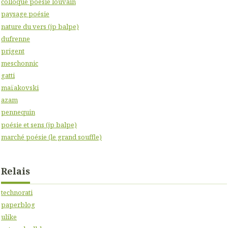
colloque poésie louvain
paysage poésie
nature du vers (jp balpe)
dufrenne
prigent
meschonnic
gatti
maïakovski
azam
pennequin
poésie et sens (jp balpe)
marché poésie (le grand souffle)
Relais
technorati
paperblog
ulike