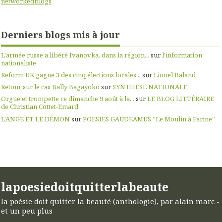
networkedblogs
Derniers blogs mis à jour
L'armée russe a libéré Ivanovka, dans la région...
sur
l'information
nationaliste
Reform UK gagne 3 des cinq élections locales...
sur
Lionel Baland
Retour sur le cas Bally Bagayoko
sur
SYNTHESE NATIONALE
Orgue et trompette ce dimanche 9 août à la...
sur
LE BLOG LITTÉRAIRE
de Christian Cottet-Emard
L'ANGE ET LE DÉMON
sur
POESIES GAUDEAMUS ”Le Moulin à Farine”
lapoesiedoitquitterlabeaute
la poésie doit quitter la beauté (anthologie), par alain marc -
et un peu plus