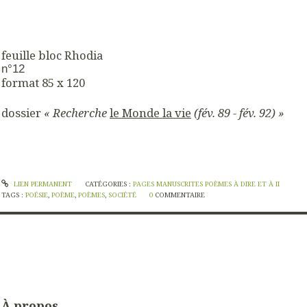
feuille bloc Rhodia
n°12
format 85 x 120
dossier
« Recherche
le Monde la vie
(fév. 89 - fév. 92) »
LIEN PERMANENT
CATÉGORIES :
PAGES MANUSCRITES POÈMES À DIRE ET À II
TAGS :
POÉSIE
,
POÈME
,
POÈMES
,
SOCIÉTÉ
0
COMMENTAIRE
À propos