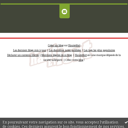
Créer un blog
sur
Hautetfort
Les derniers blogs mis à jour
|
Les dernières notes publiées
|
Les tags les plus populaires
Déclarer un contenu illicite
|
Mentions légales de ce blog
|
Hautetfort
est une marque déposée de la
société talkSpirit | Créez votre
blog
!
En poursuivant votre navigation sur ce site, vous acceptez l'utilisation
de cookies. Ces derniers assurent le bon fonctionnement de nos services.