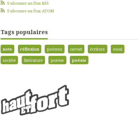
S'abonner au flux RSS
S'abonner au flux ATOM
Tags populaires
note
réflexion
poèmes
carnet
écriture
essai
société
littérature
poème
poésie