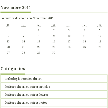
Novembre 2011
Calendrier des notes en Novembre 2011
D
L
M
M
J
V
S
1
2
3
4
5
6
7
8
9
10
11
12
13
14
15
16
17
18
19
20
21
22
23
24
25
26
27
28
29
30
Catégories
anthologie Poésies du cri
écriture du cri et autres articles
écriture du cri et autres lettres
écriture du cri et autres notes