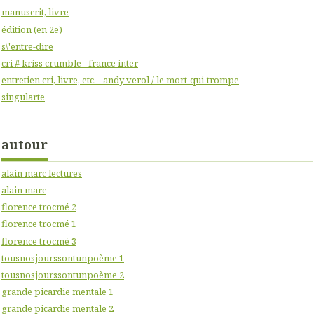
manuscrit, livre
édition (en 2e)
s\'entre-dire
cri # kriss crumble - france inter
entretien cri, livre, etc. - andy verol / le mort-qui-trompe
singularte
autour
alain marc lectures
alain marc
florence trocmé 2
florence trocmé 1
florence trocmé 3
tousnosjourssontunpoème 1
tousnosjourssontunpoème 2
grande picardie mentale 1
grande picardie mentale 2