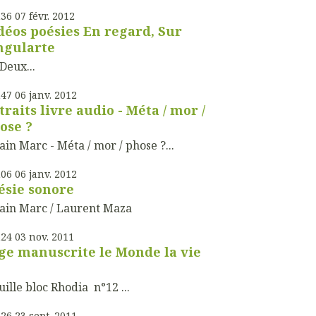
h36
07
févr. 2012
déos poésies En regard, Sur
ngularte
ux...
h47
06
janv. 2012
traits livre audio - Méta / mor /
ose ?
in Marc - Méta / mor / phose ?...
h06
06
janv. 2012
ésie sonore
ain Marc / Laurent Maza
h24
03
nov. 2011
ge manuscrite le Monde la vie
ille bloc Rhodia n°12 ...
h26
23
sept. 2011