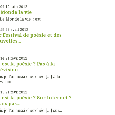
h04
12
juin 2012
 Monde la vie
Monde la vie : est...
h59
27
avril 2012
r Festival de poésie et des
uvelles...
h14
21
févr. 2012
 est la poésie ? Pas à la
lévision
s je l’ai aussi cherchée […] à la
évision...
h15
21
févr. 2012
 est la poésie ? Sur Internet ?
ais pas...
s je l’ai aussi cherchée […] sur...