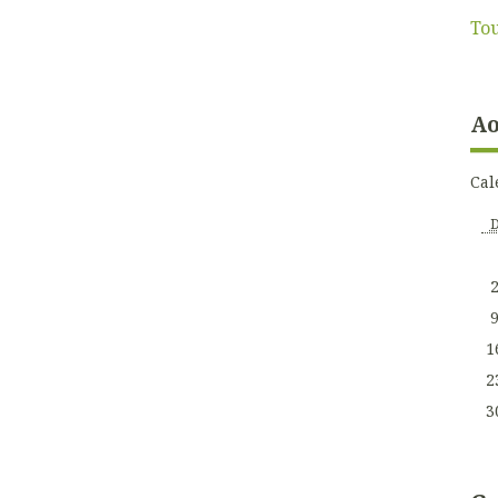
Tou
Ao
Cal
1
2
3