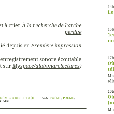
14
Le
Le 
et à crier
À la recherche de l'arche
13
perdue
1e
no
ié depuis en
Première impression
17
un enregistrement sonore écoutable
Où
t sur
Myspace/alainmarclectures
)
té
Mai
tél
10
Où
OÈMES À DIRE ET À (I)
TAGS :
POÉSIE
,
POÈME
,
TAIRE
(m
Mai