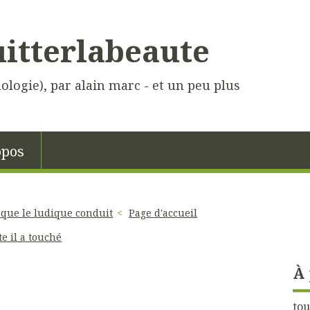
uitterlabeaute
hologie), par alain marc - et un peu plus
opos
n que le ludique conduit
Page d'accueil
e il a touché
À
tou