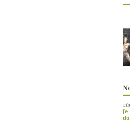
No
11
Je
do
Je 