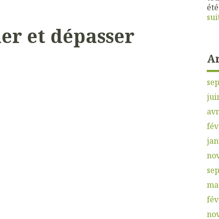
été
sui
er et dépasser
A
se
jui
avr
fév
jan
no
se
ma
fév
no