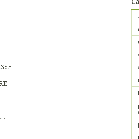
Ca
SSE
RE
 . .