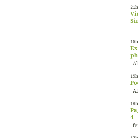
21
Vi
Si
De
16
Ex
ph
Ala
15
Po
Al
18
Pa
4
feu
17