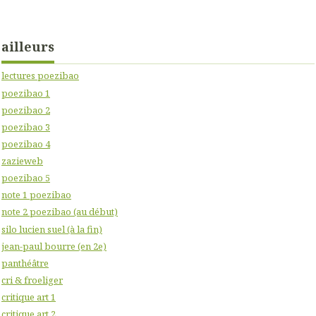
ailleurs
lectures poezibao
poezibao 1
poezibao 2
poezibao 3
poezibao 4
zazieweb
poezibao 5
note 1 poezibao
note 2 poezibao (au début)
silo lucien suel (à la fin)
jean-paul bourre (en 2e)
panthéâtre
cri & froeliger
critique art 1
critique art 2