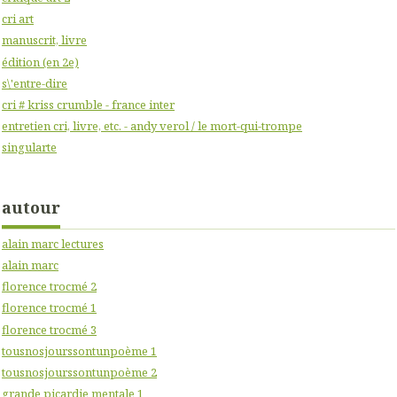
cri art
manuscrit, livre
édition (en 2e)
s\'entre-dire
cri # kriss crumble - france inter
entretien cri, livre, etc. - andy verol / le mort-qui-trompe
singularte
autour
alain marc lectures
alain marc
florence trocmé 2
florence trocmé 1
florence trocmé 3
tousnosjourssontunpoème 1
tousnosjourssontunpoème 2
grande picardie mentale 1