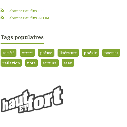
S'abonner au flux RSS
S'abonner au flux ATOM
Tags populaires
société
carnet
poème
littérature
poésie
poèmes
réflexion
note
écriture
essai