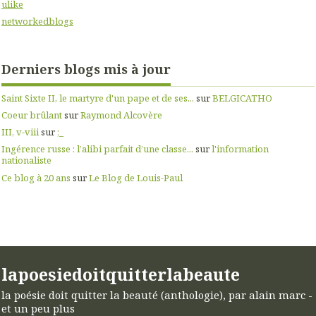
ulike
networkedblogs
Derniers blogs mis à jour
Saint Sixte II, le martyre d'un pape et de ses...
sur
BELGICATHO
Coeur brûlant
sur
Raymond Alcovère
III, v-viii
sur
;_
Ingérence russe : l’alibi parfait d’une classe...
sur
l'information
nationaliste
Ce blog à 20 ans
sur
Le Blog de Louis-Paul
lapoesiedoitquitterlabeaute
la poésie doit quitter la beauté (anthologie), par alain marc -
et un peu plus