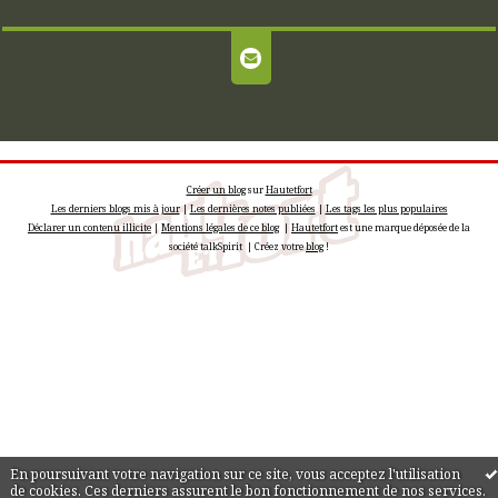
Créer un blog
sur
Hautetfort
Les derniers blogs mis à jour
|
Les dernières notes publiées
|
Les tags les plus populaires
Déclarer un contenu illicite
|
Mentions légales de ce blog
|
Hautetfort
est une marque déposée de la
société talkSpirit | Créez votre
blog
!
En poursuivant votre navigation sur ce site, vous acceptez l'utilisation
de cookies. Ces derniers assurent le bon fonctionnement de nos services.