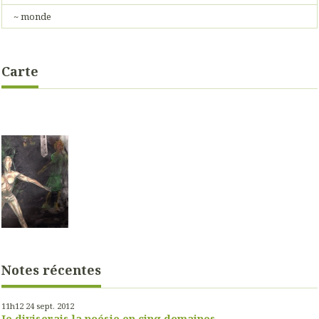
~ monde
Carte
Notes récentes
11h12
24
sept. 2012
Je diviserais la poésie en cinq domaines