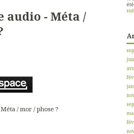
été
sui
e audio - Méta /
?
A
se
jui
avr
fév
jan
no
se
 Méta / mor / phose ?
ma
fév
no