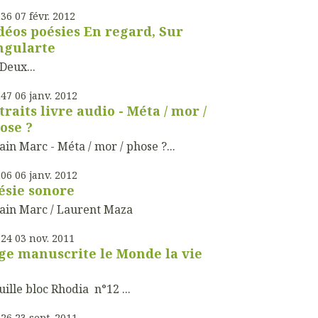
h36
07
févr. 2012
déos poésies En regard, Sur
ngularte
ux...
h47
06
janv. 2012
traits livre audio - Méta / mor /
ose ?
in Marc - Méta / mor / phose ?...
h06
06
janv. 2012
ésie sonore
ain Marc / Laurent Maza
h24
03
nov. 2011
ge manuscrite le Monde la vie
ille bloc Rhodia n°12 ...
h26
23
sept. 2011