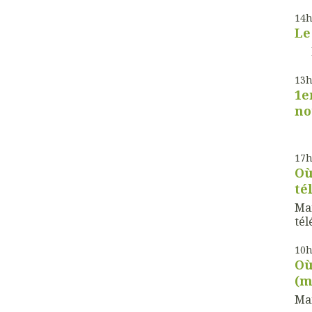
14
Le
Le 
13
1e
no
17
Où
té
Mai
tél
10
Où
(m
Mai