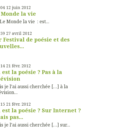
h04
12
juin 2012
 Monde la vie
Monde la vie : est...
h59
27
avril 2012
r Festival de poésie et des
uvelles...
h14
21
févr. 2012
 est la poésie ? Pas à la
lévision
s je l’ai aussi cherchée […] à la
évision...
h15
21
févr. 2012
 est la poésie ? Sur Internet ?
ais pas...
s je l’ai aussi cherchée […] sur...