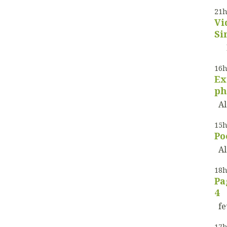
21
Vi
Si
De
16
Ex
ph
Ala
15
Po
Al
18
Pa
4
feu
17