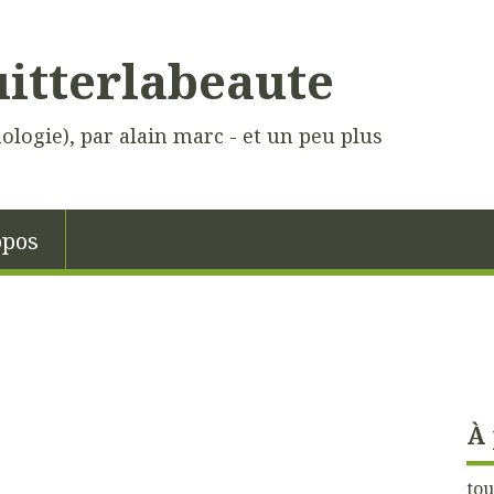
uitterlabeaute
hologie), par alain marc - et un peu plus
opos
À
tou