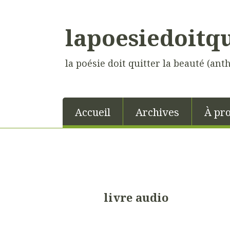
lapoesiedoitq
la poésie doit quitter la beauté (ant
Accueil
Archives
À pr
livre audio