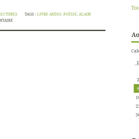
Tou
LECTURES
TAGS :
LIVRE AUDIO
,
POÉSIE
,
ALAIN
TAIRE
Ao
Cal
1
2
3