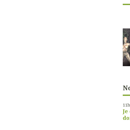
No
11
Je
do
Je 