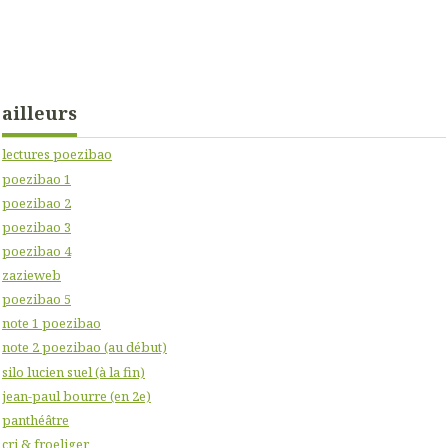
ailleurs
lectures poezibao
poezibao 1
poezibao 2
poezibao 3
poezibao 4
zazieweb
poezibao 5
note 1 poezibao
note 2 poezibao (au début)
silo lucien suel (à la fin)
jean-paul bourre (en 2e)
panthéâtre
cri & froeliger