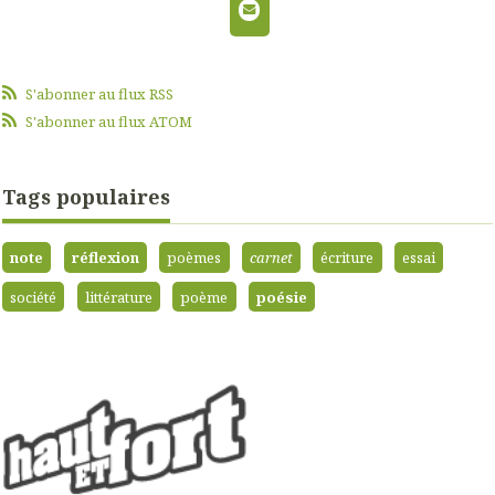
S'abonner au flux RSS
S'abonner au flux ATOM
Tags populaires
note
réflexion
poèmes
carnet
écriture
essai
société
littérature
poème
poésie