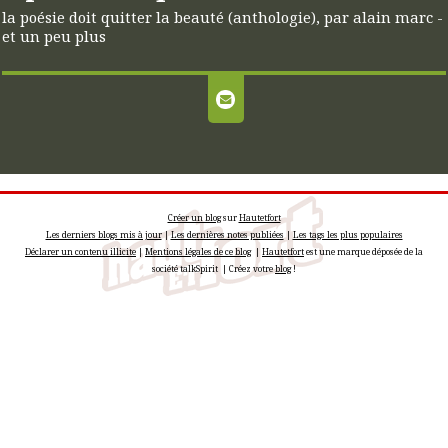
la poésie doit quitter la beauté (anthologie), par alain marc -
et un peu plus
Créer un blog
sur
Hautetfort
Les derniers blogs mis à jour
|
Les dernières notes publiées
|
Les tags les plus populaires
Déclarer un contenu illicite
|
Mentions légales de ce blog
|
Hautetfort
est une marque déposée de la
société talkSpirit | Créez votre
blog
!