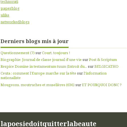
technorati
paperblog
ulike
networkedblogs
Derniers blogs mis à jour
Questionnement (7)
sur
Court, toujours !
Biographie: Journal de classe journal d'une vie
sur
Post & Scriptum
Respice Domine in testamentum tuum (Introit du...
sur
BELGICATHO
Ceuta : comment l’Europe marche sur la tête
sur
l'information
nationaliste
Mougeons, moutruches et muselières (636)
sur
ET POURQUOI DONC ?
lapoesiedoitquitterlabeaute