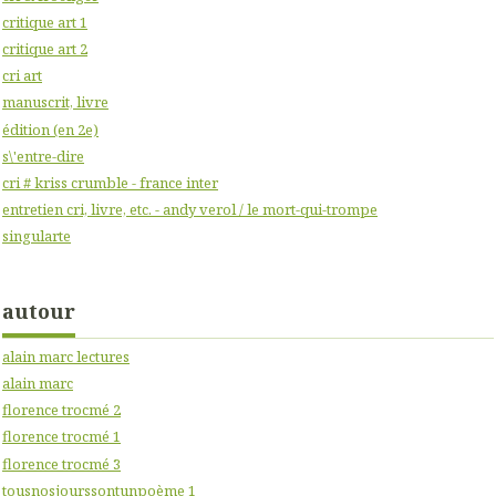
critique art 1
critique art 2
cri art
manuscrit, livre
édition (en 2e)
s\'entre-dire
cri # kriss crumble - france inter
entretien cri, livre, etc. - andy verol / le mort-qui-trompe
singularte
autour
alain marc lectures
alain marc
florence trocmé 2
florence trocmé 1
florence trocmé 3
tousnosjourssontunpoème 1