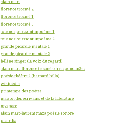
alain marc
florence trocmé 2
florence trocmé 1
florence trocmé 3
tousnosjourssontunpoème 1
tousnosjourssontunpoème 2
grande picardie mentale 1
grande picardie mentale 2
hélène singer (la voix du regard)
alain marc-florence trocmé correspondanSes
poésie-théâtre ? (bernard billa)
wikipédia
printemps des poètes
maison des écrivains et de la littérature
myspace
alain marc-laurent maza poésie sonore
picardia