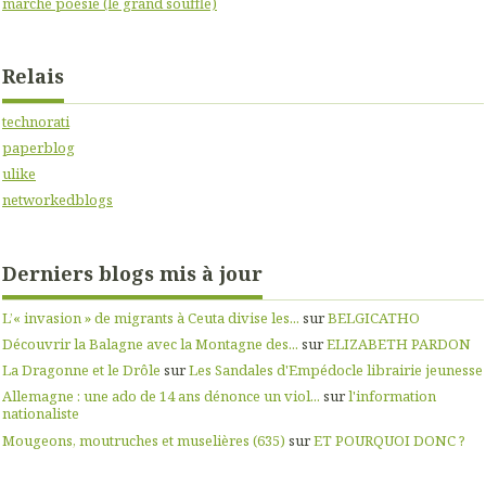
marché poésie (le grand souffle)
Relais
technorati
paperblog
ulike
networkedblogs
Derniers blogs mis à jour
L’« invasion » de migrants à Ceuta divise les...
sur
BELGICATHO
Découvrir la Balagne avec la Montagne des...
sur
ELIZABETH PARDON
La Dragonne et le Drôle
sur
Les Sandales d'Empédocle librairie jeunesse
Allemagne : une ado de 14 ans dénonce un viol...
sur
l'information
nationaliste
Mougeons, moutruches et muselières (635)
sur
ET POURQUOI DONC ?