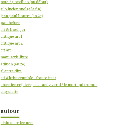
note 2 poezibao (au début)
silo lucien suel (à la fin)
jean-paul bourre (en 2e)
panthéâtre
cri & froeliger
critique art 1
critique art 2
cri art
manuscrit, livre
édition (en 2e)
s\'entre-dire
cri # kriss crumble - france inter
entretien cri, livre, etc. - andy verol / le mort-qui-trompe
singularte
autour
alain marc lectures