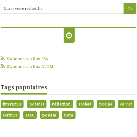
S'abonner au flux RSS
S'abonner au flux ATOM
Tags populaires
littérature
poèmes
réflexion
société
poème
carnet
écriture
essai
poésie
note