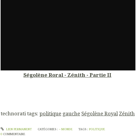
Ségolène Roral - Zénith - Partie II
technorati tags:
politique
gauche
Ségolène Royal
Zénith
LIEN PERMANENT
CATÉGORIES :
~ MONDE
TAGS :
POLITIQUE
0
COMMENTAIRE