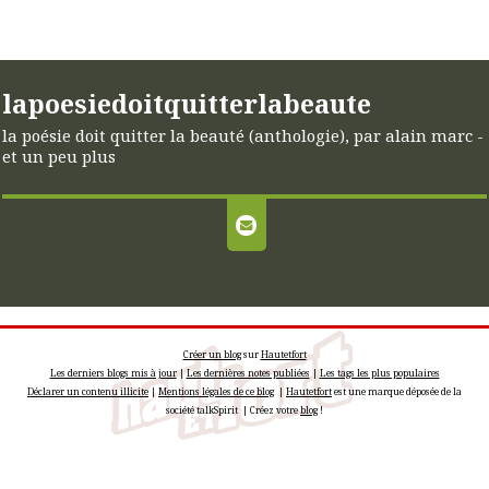
lapoesiedoitquitterlabeaute
la poésie doit quitter la beauté (anthologie), par alain marc -
et un peu plus
Créer un blog
sur
Hautetfort
Les derniers blogs mis à jour
|
Les dernières notes publiées
|
Les tags les plus populaires
Déclarer un contenu illicite
|
Mentions légales de ce blog
|
Hautetfort
est une marque déposée de la
société talkSpirit | Créez votre
blog
!