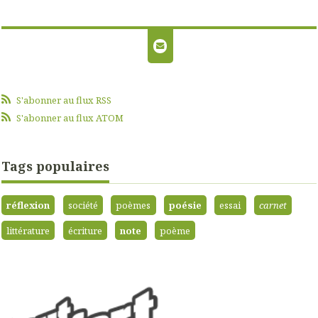
S'abonner au flux RSS
S'abonner au flux ATOM
Tags populaires
réflexion
société
poèmes
poésie
essai
carnet
littérature
écriture
note
poème