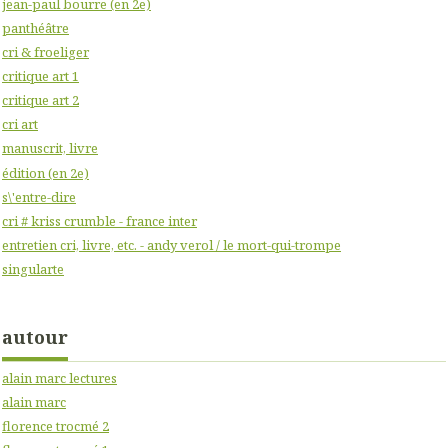
jean-paul bourre (en 2e)
panthéâtre
cri & froeliger
critique art 1
critique art 2
cri art
manuscrit, livre
édition (en 2e)
s\'entre-dire
cri # kriss crumble - france inter
entretien cri, livre, etc. - andy verol / le mort-qui-trompe
singularte
autour
alain marc lectures
alain marc
florence trocmé 2