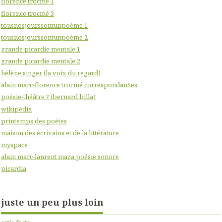
florence trocmé 1
florence trocmé 3
tousnosjourssontunpoème 1
tousnosjourssontunpoème 2
grande picardie mentale 1
grande picardie mentale 2
hélène singer (la voix du regard)
alain marc-florence trocmé correspondanSes
poésie-théâtre ? (bernard billa)
wikipédia
printemps des poètes
maison des écrivains et de la littérature
myspace
alain marc-laurent maza poésie sonore
picardia
juste un peu plus loin