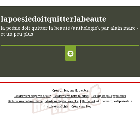
lapoesiedoitquitterlabeaute
la poésie doit quitter la beauté (anthologie), par alain marc -
et un peu plus
Créer un blog
sur
Hautetfort
Les derniers blogs mis à jour
|
Les dernières notes publiées
|
Les tags les plus populaires
Déclarer un contenu illicite
|
Mentions légales de ce blog
|
Hautetfort
est une marque déposée de la
société talkSpirit | Créez votre
blog
!